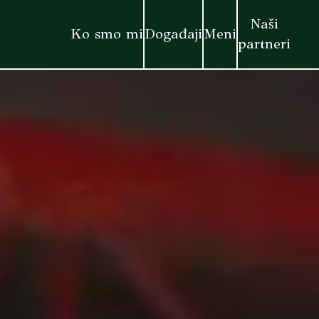
Naši
Ko smo mi
Događaji
Meni
partneri